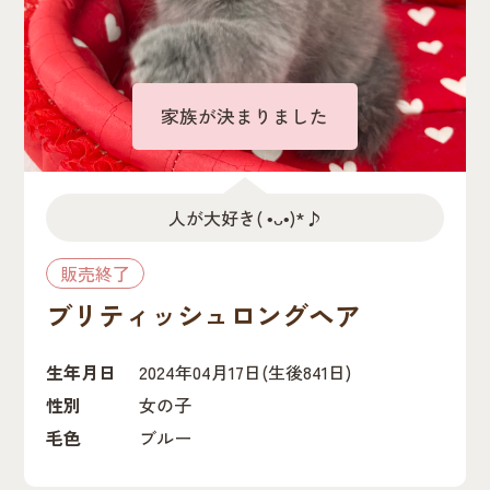
家族が決まりました
人が大好き( •ᴗ•)*♪
販売終了
ブリティッシュロングヘア
生年月日
2024年04月17日
(生後841日)
性別
女の子
毛色
ブルー