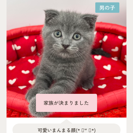
男の子
家族が決まりました
可愛いまんまる顔(* ॑꒳ ॑*)