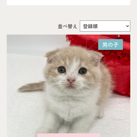
犬種
並べ替え
男の子
性別
男の子
女の子
受付状況
並び替え