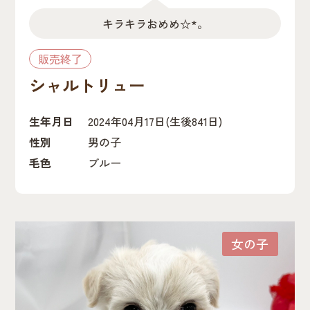
キラキラおめめ☆*。
販売終了
シャルトリュー
生年月日
2024年04月17日
(生後841日)
性別
男の子
毛色
ブルー
女の子