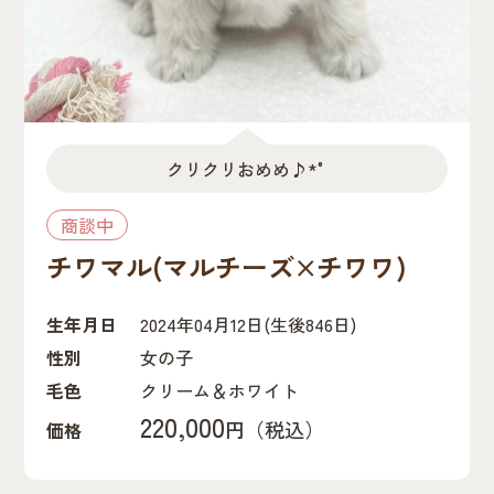
クリクリおめめ♪*°
商談中
チワマル(マルチーズ×チワワ)
生年月日
2024年04月12日
(生後846日)
性別
女の子
毛色
クリーム＆ホワイト
220,000
円（税込）
価格