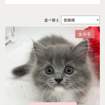
犬種
並べ替え
女の子
性別
男の子
女の子
受付状況
並び替え