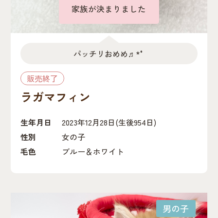
誕生日が早い順
家族が決まりました
価格の安い順
価格の高い順
パッチリおめめ♬*°
販売終了
ラガマフィン
生年月日
2023年12月28日
(生後954日)
性別
女の子
毛色
ブルー＆ホワイト
男の子