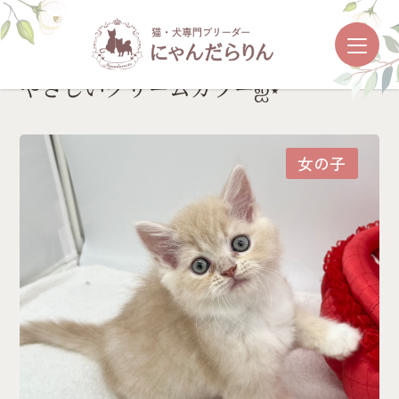
やさしいクリームカラー‪ஐ‬⋆*
女の子