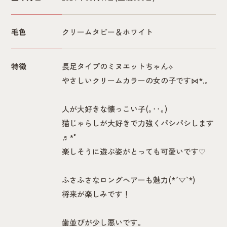
毛色
クリームタビー＆ホワイト
特徴
長足タイプのミヌエットちゃん⟡
やさしいクリームカラーの女の子です⋈*.。
人が大好きな懐っこい子(｡･･｡)
猫じゃらしが大好きで力強くパシパシします
♬*°
楽しそうに遊ぶ姿がとっても可愛いです♡
ふさふさなロングヘアーも魅力(*´▽`*)
将来が楽しみです！
歯並びが少し悪いです。