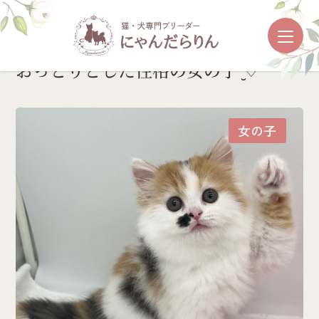
おっとりとした性格の女の子¨̮♡
女の子