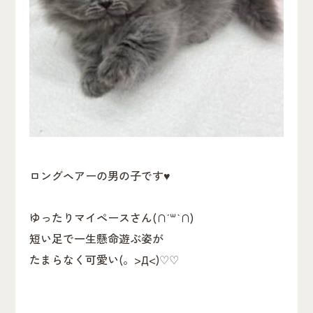
ロングヘアーの男の子です♥
ゆったりマイペースさん(∩ˊ꒳​ˋ∩)
短い足で一生懸命遊ぶ姿が
たまらなく可愛い(。>Д<)♡♡