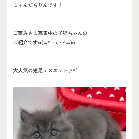
にゃんだらりんです！
ご家族さま募集中の子猫ちゃんの
ご紹介ですฅ(=^・ﻌ・^=)ฅ
大人気の短足ミヌエット♪*ﾟ